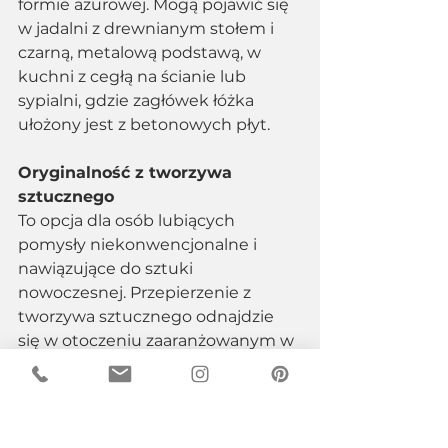
formie ażurowej. Mogą pojawić się 
w jadalni z drewnianym stołem i 
czarną, metalową podstawą, w 
kuchni z cegłą na ścianie lub 
sypialni, gdzie zagłówek łóżka 
ułożony jest z betonowych płyt.
Oryginalność z tworzywa 
sztucznego
To opcja dla osób lubiących 
pomysły niekonwencjonalne i 
nawiązujące do sztuki 
nowoczesnej. Przepierzenie z 
tworzywa sztucznego odnajdzie 
się w otoczeniu zaaranżowanym w 
duchu szalonych lat 60. i retro. 
Świetnie sprawdzi się ponadto 
jako przełamanie 
monochromatycznej, nowoczesnej 