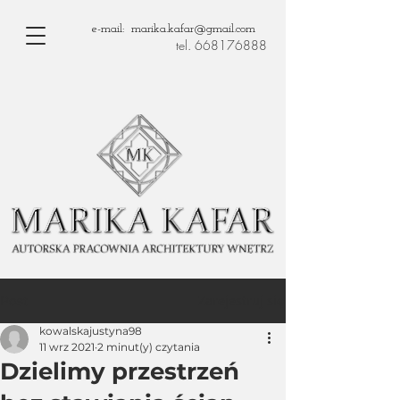
e-mail: marika.kafar@gmail.com
tel. 668176888
Zarejestruj się
Post
kowalskajustyna98
11 wrz 2021
2 minut(y) czytania
Dzielimy przestrzeń