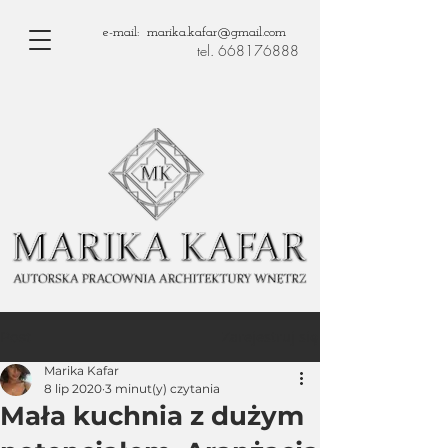
e-mail: marika.kafar@gmail.com
tel. 668176888
Zarejestruj się
Post
Marika Kafar
8 lip 2020
3 minut(y) czytania
Mała kuchnia z dużym