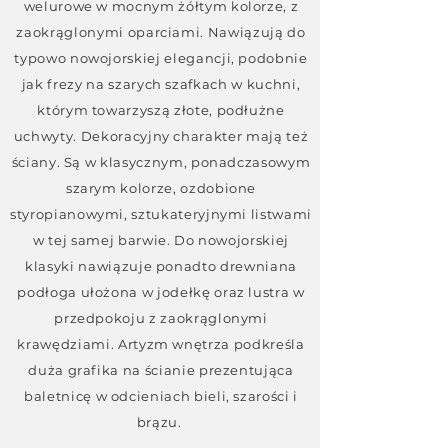
welurowe w mocnym żółtym kolorze, z
zaokrąglonymi oparciami. Nawiązują do
typowo nowojorskiej elegancji, podobnie
jak frezy na szarych szafkach w kuchni,
którym towarzyszą złote, podłużne
uchwyty. Dekoracyjny charakter mają też
ściany. Są w klasycznym, ponadczasowym
szarym kolorze, ozdobione
styropianowymi, sztukateryjnymi listwami
w tej samej barwie. Do nowojorskiej
klasyki nawiązuje ponadto drewniana
podłoga ułożona w jodełkę oraz lustra w
przedpokoju z zaokrąglonymi
krawędziami. Artyzm wnętrza podkreśla
duża grafika na ścianie prezentująca
baletnicę w odcieniach bieli, szarości i
brązu.