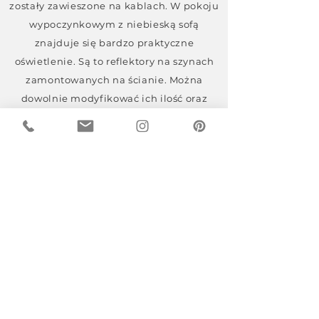
zostały zawieszone na kablach. W pokoju
wypoczynkowym z niebieską sofą
znajduje się bardzo praktyczne
oświetlenie. Są to reflektory na szynach
zamontowanych na ścianie. Można
dowolnie modyfikować ich ilość oraz
kierunek świecenia. Jest też duża lampa
stojąca w chromowanym kolorze i z
kloszem o zaokrąglonym kształcie na
wysięgniku.
Z szacunkiem do klasyki
Czym byłoby współczesne wnętrze, gdyby
nie zamieszkała w niej chociaż odrobina
klasyki? Jest ona tak wyjątkowa i
ponadczasowa, że odnajduje się w