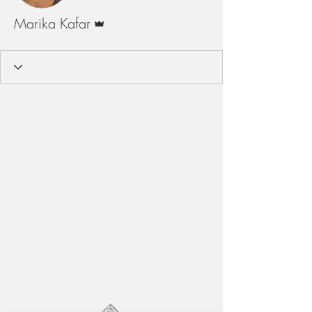
Administrator
Marika Kafar