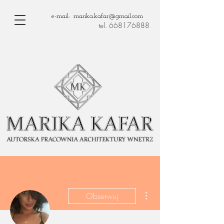
e-mail: marika.kafar@gmail.com
tel. 668176888
Więcej działań
Obserwuj