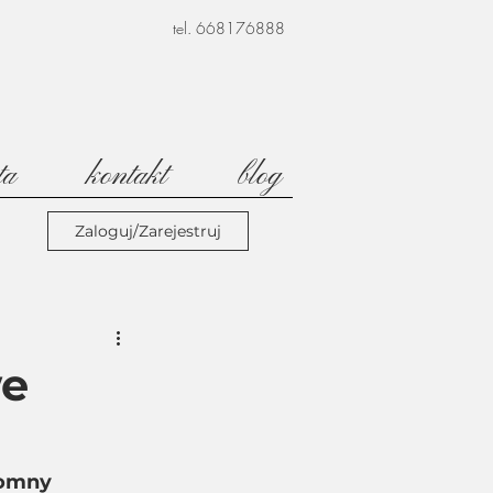
tel. 668176888
ta
kontakt
blog
Zaloguj/Zarejestruj
we
romny 