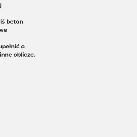
j 
iś beton 
we 
 
upełnić o
inne oblicze.