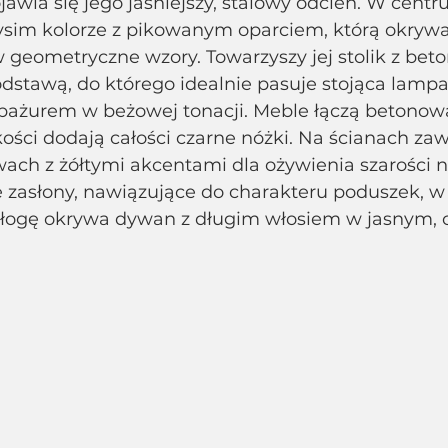
ojawia się jego jaśniejszy, stalowy odcień. W centr
sim kolorze z pikowanym oparciem, którą okrywają
w geometryczne wzory. Towarzyszy jej stolik z be
odstawą, do którego idealnie pasuje stojąca lampa
ażurem w beżowej tonacji. Meble łączą betonową 
kkości dodają całości czarne nóżki. Na ścianach zaw
ach z żółtymi akcentami dla ożywienia szarości n
 zasłony, nawiązujące do charakteru poduszek, w
Podłogę okrywa dywan z długim włosiem w jasnym,