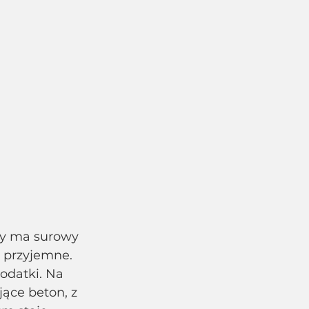
ry ma surowy 
 przyjemne. 
odatki. Na 
ące beton, z 