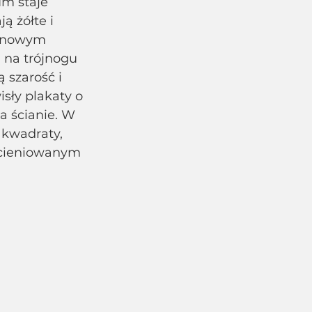
um staje
 żółte i 
tonowym 
 na trójnogu 
szarość i 
isły plakaty o
a ścianie. W 
 kwadraty, 
 cieniowanym 