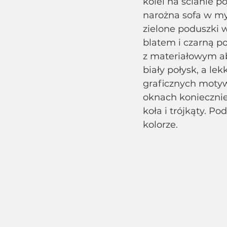
kolei na ścianie p
narożna sofa w my
zielone poduszki 
blatem i czarną p
z materiałowym ab
biały połysk, a le
graficznych motyw
oknach koniecznie
koła i trójkąty. 
kolorze.