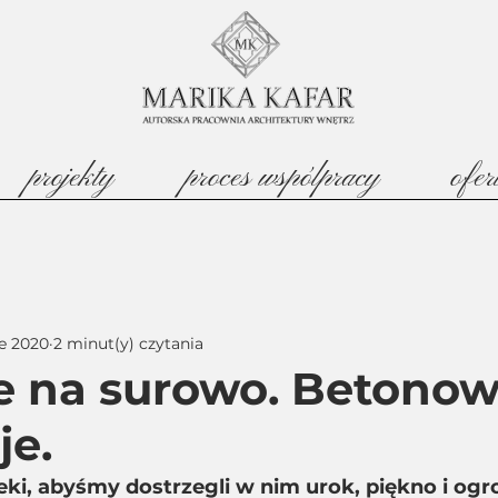
projekty
proces wspólpracy
ofer
e 2020
2 minut(y) czytania
 na surowo. Betono
je.
eki, abyśmy dostrzegli w nim urok, piękno i og