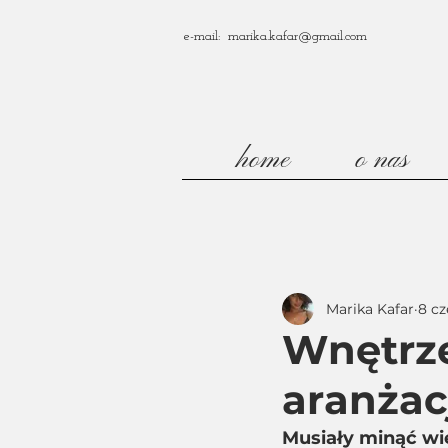
e-mail: marika.kafar@gmail.com
home
o nas
Marika Kafar
8 cz
Wnętrze
aranżac
Musiały minąć wi