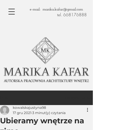
e-mail: marika.kafar@gmail.com
tel. 668176888
Zarejestruj się
Post
kowalskajustyna98
17 gru 2021
3 minut(y) czytania
Ubieramy wnętrze na