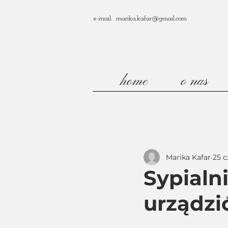
e-mail: marika.kafar@gmail.com
home
o nas
Marika Kafar
25 c
Sypialni
urządzi