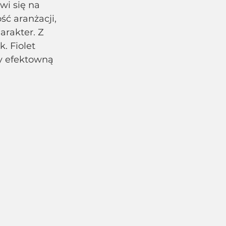
wi się na 
ć aranżacji, 
arakter. Z 
 Fiolet 
y efektowną 