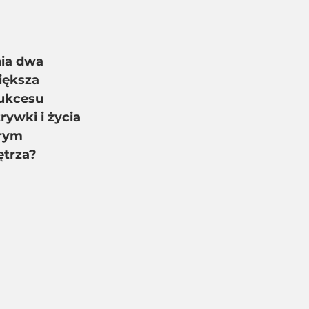
ia dwa 
iększa 
sukcesu 
ywki i życia 
rym 
ętrza?