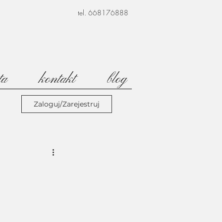
tel. 668176888
ta
kontakt
blog
Zaloguj/Zarejestruj