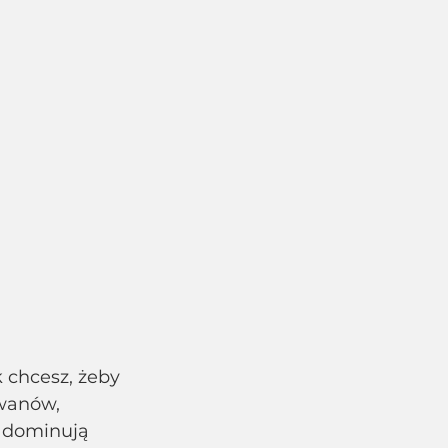
 chcesz, żeby 
awanów, 
 dominują 