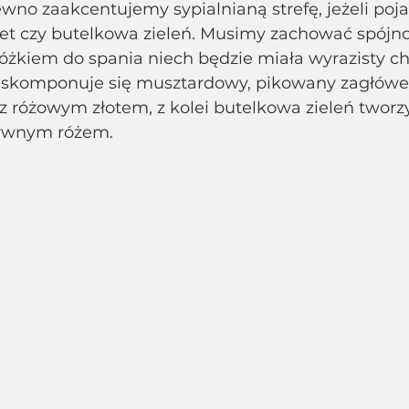
wno zaakcentujemy sypialnianą strefę, jeżeli poja
olet czy butelkowa zieleń. Musimy zachować spójnoś
 łóżkiem do spania niech będzie miała wyrazisty ch
skomponuje się musztardowy, pikowany zagłówek.
 z różowym złotem, z kolei butelkowa zieleń tworz
nsywnym różem.