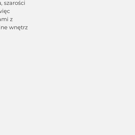
, szarości 
więc 
ami z 
jne wnętrz