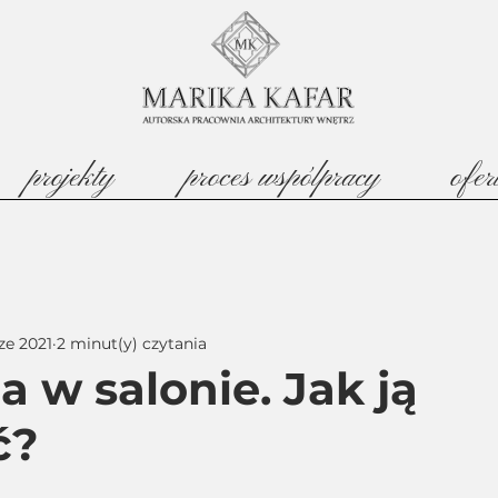
projekty
proces wspólpracy
ofer
ze 2021
2 minut(y) czytania
a w salonie. Jak ją
ć?