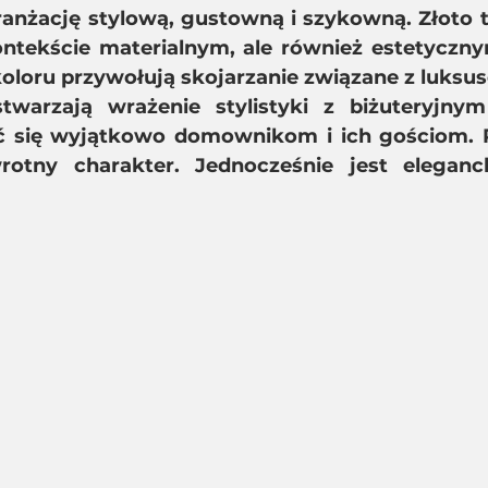
ranżację stylową, gustowną i szykowną. Złoto t
ontekście materialnym, ale również estetyczny
loru przywołują skojarzanie związane z luksuse
twarzają wrażenie stylistyki z biżuteryjnym
ć się wyjątkowo domownikom i ich gościom. R
otny charakter. Jednocześnie jest eleganck