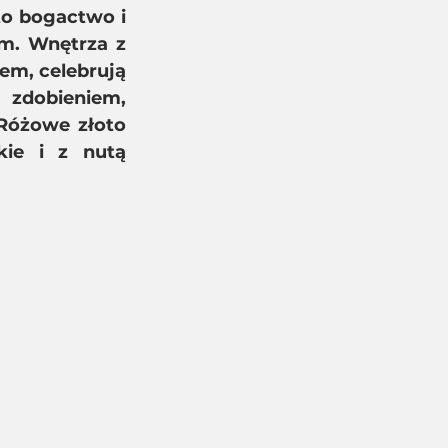
o bogactwo i 
m. Wnętrza z 
m, celebrują 
 zdobieniem, 
óżowe złoto 
ie i z nutą 