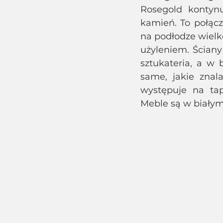
Rosegold kontynu
kamień. To połąc
na podłodze wielk
użyleniem. Ściany
sztukateria, a w 
same, jakie znala
występuje na tap
Meble są w białym 