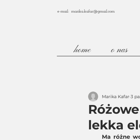
e-mail: marika.kafar@gmail.com
home
o nas
Marika Kafar
3 pa
Różowe 
lekka e
Ma różne wci