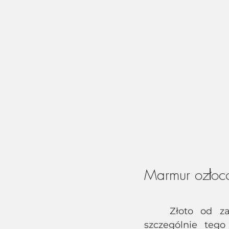
Marmur ozłoco
	Złoto od zawsze występowało w towarzystwie naturalnego kamienia, 
szczególnie teg