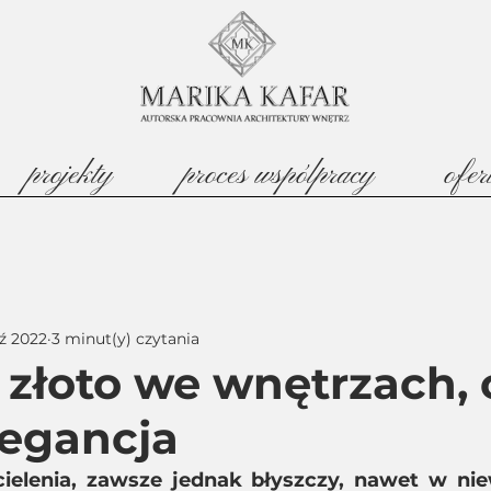
projekty
proces wspólpracy
ofer
ź 2022
3 minut(y) czytania
złoto we wnętrzach, c
legancja
elenia, zawsze jednak błyszczy, nawet w niewie