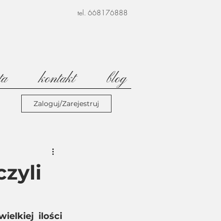
tel. 668176888
ta
kontakt
blog
Zaloguj/Zarejestruj
zyli
lkiej ilości 