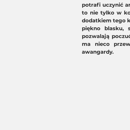
potrafi uczynić a
to nie tylko w k
dodatkiem tego ko
piękno blasku, s
pozwalają poczu
ma nieco przewr
awangardy.  