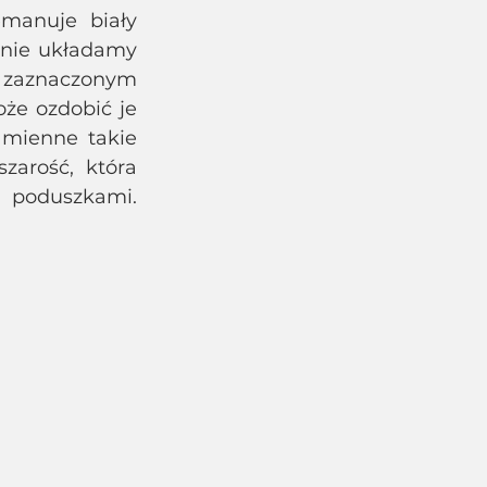
manuje biały 
nie układamy 
 zaznaczonym 
że ozdobić je 
amienne takie 
zarość, która 
 poduszkami. 