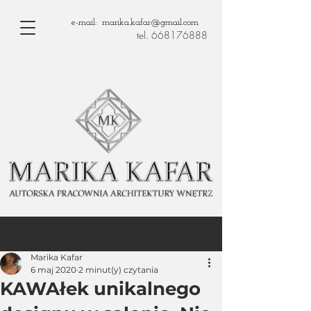
e-mail: marika.kafar@gmail.com
tel. 668176888
Zarejestruj się
Post
Marika Kafar
6 maj 2020
2 minut(y) czytania
KAWAłek unikalnego