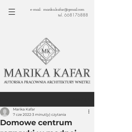
e-mail: marika.kafar@gmail.com
tel. 668176888
Zarejestruj się
Post
Marika Kafar
7 cze 2022
3 minut(y) czytania
Domowe centrum